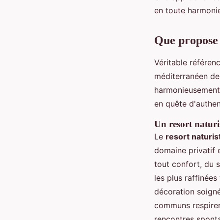
en toute harmoni
Que propose 
Véritable référen
méditerranéen dep
harmonieusement l
en quête d'authent
Un resort naturi
Le
resort naturis
domaine privatif 
tout confort, du 
les plus raffinée
décoration soign
communs respirent
rencontres sponta