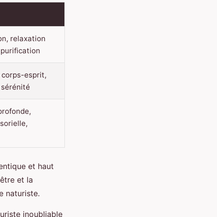
on, relaxation
purification
corps-esprit,
 sérénité
profonde,
orielle,
hentique et haut
tre et la
 naturiste.
riste inoubliable