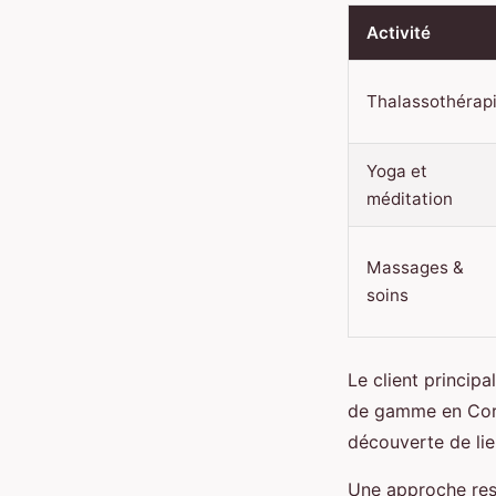
Activité
Thalassothérap
Yoga et
méditation
Massages &
soins
Le client principa
de gamme en Corse
découverte de lie
Une approche resp