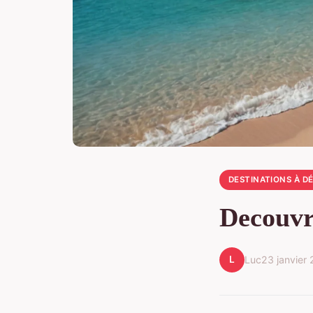
DESTINATIONS À D
Decouvr
L
Luc
23 janvier