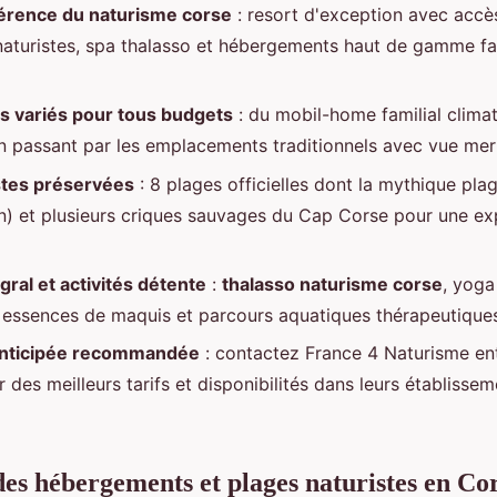
éférence du naturisme corse
: resort d'exception avec accès
naturistes, spa thalasso et hébergements haut de gamme fa
 variés pour tous budgets
: du mobil-home familial climat
n passant par les emplacements traditionnels avec vue mer
stes préservées
: 8 plages officielles dont la mythique plag
n) et plusieurs criques sauvages du Cap Corse pour une ex
gral et activités détente
:
thalasso naturisme corse
, yoga
essences de maquis et parcours aquatiques thérapeutique
anticipée recommandée
: contactez France 4 Naturisme ent
r des meilleurs tarifs et disponibilités dans leurs établiss
es hébergements et plages naturistes en Co