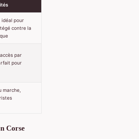
ités
, idéal pour
otégé contre la
ique
 accès par
rfait pour
u marche,
ristes
en Corse