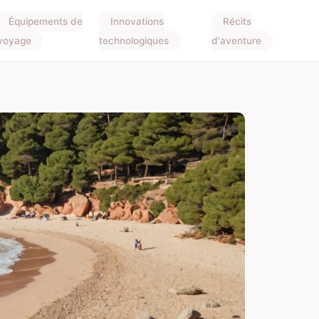
Équipements de
Innovations
Récits
voyage
technologiques
d'aventure