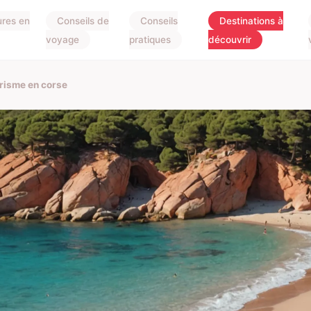
ures en
Conseils de
Conseils
Destinations à
voyage
pratiques
découvrir
urisme en corse