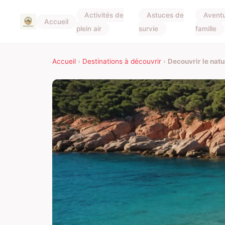
Activités de
Astuces de
Avent
Accueil
plein air
survie
famille
Accueil
›
Destinations à découvrir
›
Decouvrir le nat