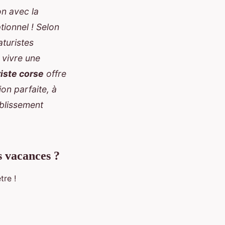
on avec la
ionnel ! Selon
turistes
 vivre une
iste corse
offre
ion parfaite, à
ablissement
s vacances ?
tre !