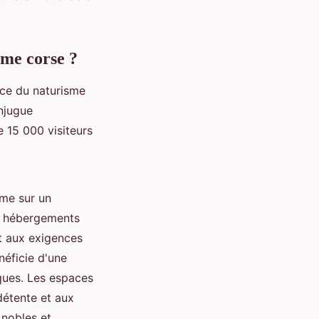
sme corse ?
ence du naturisme
njugue
 15 000 visiteurs
mme sur un
es hébergements
nt aux exigences
néficie d'une
ques. Les espaces
détente et aux
 nobles et