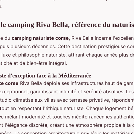
e.
le camping Riva Bella, référence du naturi
ce du
camping naturiste corse
, Riva Bella incarne l'excell
uis plusieurs décennies. Cette destination prestigieuse co
uxe et philosophie naturiste, attirant chaque année plus de
icité et de bien-être intégral.
ste d'exception face à la Méditerranée
te corse
Riva Bella déploie ses infrastructures haut de ga
exceptionnel, garantissant intimité et sérénité absolues. L
studio climatisé aux villas avec terrasse privative, réponde
s tout en respectant l'éthique naturiste. Chaque logement bé
ée mêlant modernité et touches méditerranéennes authenti
 l'élégance discrète, créant une atmosphère propice à la 
nées. La conception architecturale privilégie les matériaux